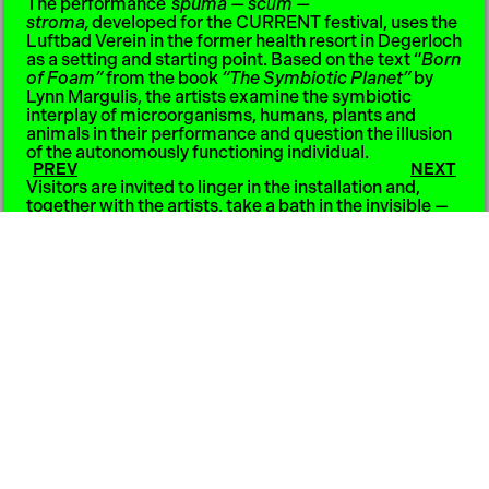
The performance
spuma — scūm —
stroma,
developed for the CURRENT festival, uses the
Luftbad Verein in the former health resort in Degerloch
as a setting and starting point. Based on the text “
Born
of Foam”
from the book
“The Symbiotic Planet”
by
Lynn Margulis, the artists examine the symbiotic
interplay of microorganisms, humans, plants and
animals in their performance and question the illusion
of the autonomously functioning individual.
PREV
NEXT
Visitors are invited to linger in the installation and,
together with the artists, take a bath in the invisible —
an air bath: with every breath — in and out. Not only
does oxygen flow in, but with it invisible collectives of
microbes, co-inhabitants and co-creators. The air
incorporated into the foam gives the festival's theme a
tactile materiality.
As a collective
The Symbiotic Approach
,
Julia Hainz &
Carmen Westermeier develop and investigate artistic
methods to reveal site-specific power relations.
Appropriating the concept of symbiosis, the two
artists transfer it into their performative practice; the
symbiosis of the two bodies is conveyed through
various, including digital, media.