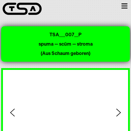
TSA___007__P
spuma — scūm — stroma
(Aus Schaum geboren)